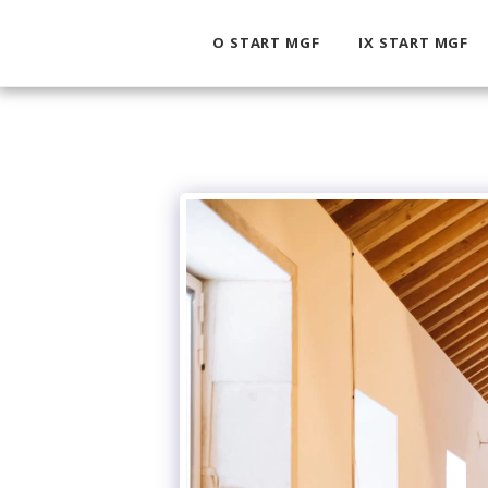
O START MGF
IX START MGF